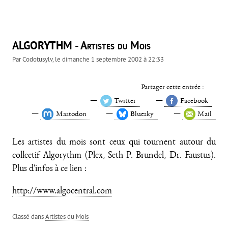
ALGORYTHM - Artistes du Mois
Par
Codotusylv
, le
dimanche 1 septembre 2002 à 22:33
Partager cette entrée :
Twitter
Facebook
Mastodon
Bluesky
Mail
Les artistes du mois sont ceux qui tournent autour du
collectif Algorythm (Plex, Seth P. Brundel, Dr. Faustus).
Plus d'infos à ce lien :
http://www.algocentral.com
Classé dans
Artistes du Mois